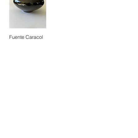
Fuente Caracol
1
/
1
SECCIONES
Objetos Escultóricos
Utilitario Escultórico
Objetos Utilitarios
Exposición Individual
Exposiciones Colectivas
Publicaciones
Biografía